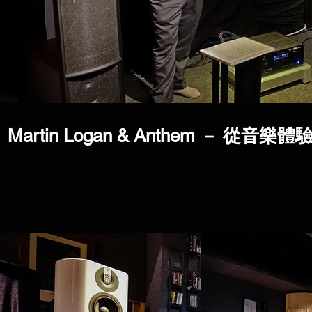
Martin Logan & Anthem － 從