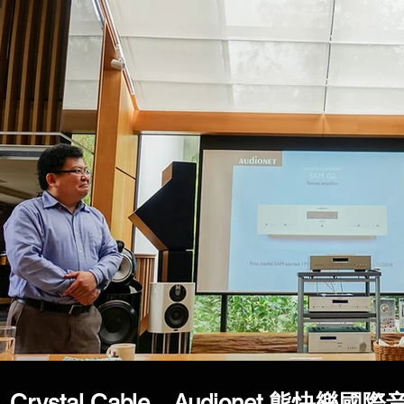
Crystal Cable、Audionet 熊快