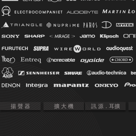
揚 聲 器
擴 大 機
訊 源．耳擴